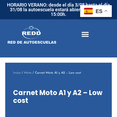
HORARIO VERANO: desde el día 3/08 hasta el día
31/08 la autoescuela estará abierta de 9:00h a
ES
15:00h.
Inicio
/
Moto
/ Carnet Moto A1 y A2 – Low cost
Carnet Moto A1 y A2 – Low
cost