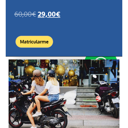
60,00
€
29,00
€
Matricularme
WhatsApp