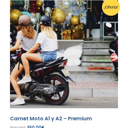
¡Oferta!
Carnet Moto A1 y A2 – Premium
350,00
€
800,00
€