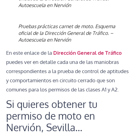
Autoescuela en Nervión
Pruebas prácticas carnet de moto. Esquema
oficial de la Dirección General de Tráfico. –
Autoescuela en Nervión
En este enlace de la
Dirección General de Tráfico
puedes ver en detalle cada una de las maniobras
correspondientes a la prueba de control de aptitudes
y comportamientos en circuito cerrado que son
comunes para los permisos de las clases A1 y A2.
Si quieres obtener tu
permiso de moto en
Nervión, Sevilla…