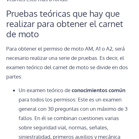
Pruebas teóricas que hay que
realizar para obtener el carnet
de moto
Para obtener el permiso de moto AM, A1 o A2, será
necesario realizar una serie de pruebas. Es decir, el
examen teórico del carnet de moto se divide en dos
partes:
Un examen teórico de
conocimientos común
para todos los permisos: Este es un examen
general con 30 preguntas con un máximo de 3
fallos. En él se combinan cuestiones varias
sobre seguridad vial, normas, señales,
siniestralidad, primeros auxilios y mecánica