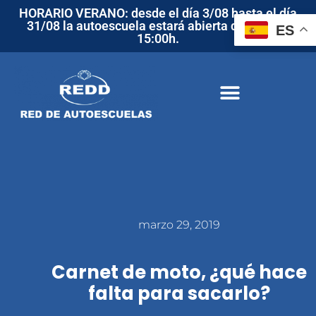
HORARIO VERANO: desde el día 3/08 hasta el día
31/08 la autoescuela estará abierta de 9:00h a
ES
15:00h.
marzo 29, 2019
Carnet de moto, ¿qué hace
falta para sacarlo?