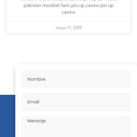
pakistan mostbet 1win pin up casino pin up
casino
mayo 17, 2019