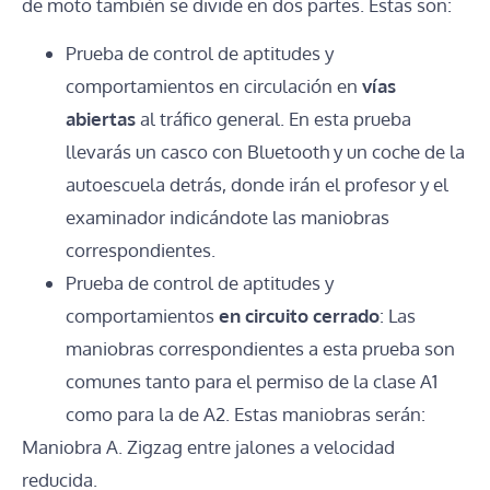
de moto también se divide en dos partes. Estas son:
Prueba de control de aptitudes y
comportamientos en circulación en
vías
abiertas
al tráfico general. En esta prueba
llevarás un casco con Bluetooth y un coche de la
autoescuela detrás, donde irán el profesor y el
examinador indicándote las maniobras
correspondientes.
Prueba de control de aptitudes y
comportamientos
en circuito cerrado
: Las
maniobras correspondientes a esta prueba son
comunes tanto para el permiso de la clase A1
como para la de A2. Estas maniobras serán:
Maniobra A. Zigzag entre jalones a velocidad
reducida.