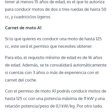
tener al menos 15 años de edad, es el que te autoriza
para conducir motos de dos o tres ruedas de hasta 50
cc, y cuadriciclos ligeros.
Carnet de moto A1
Si lo que quieres es conducir una moto de hasta 125
cc, este será el permiso que necesites obtener.
Para ello, el requisito mínimo de edad es de 16 años
de edad. Además, se te convalidará automáticamente
si cuentas con 3 años o más de experiencia con el
carnet del coche.
Con el permiso de moto A1 podrás conducir motos de
hasta 125 cc con una potencia máxima de 11 kW y una
relación potencia/peso de 0,1 kW/kg. Por otro lado,