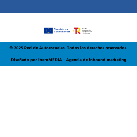
© 2025 Red de Autoescuelas. Todos los derechos reservados.
Diseñado por iberoMEDIA - Agencia de inbound marketing