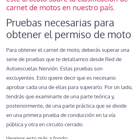
carnet de motos en nuestro país.
Pruebas necesarias para
obtener el permiso de moto
Para obtener el carnet de moto, deberás superar una
serie de pruebas que te detallamos desde Red de
Autoescuelas Nervión. Estas pruebas son
excluyentes. Esto quiere decir que es necesario
aprobar cada una de ellas para superarlo. Por un lado,
tendrás que examinarte de una parte teórica y,
posteriormente, de una parte práctica que se divide
en una primera prueba de conducción en la vía
pública y otra en circuito cerrado.
Veamos esto más a fondo: