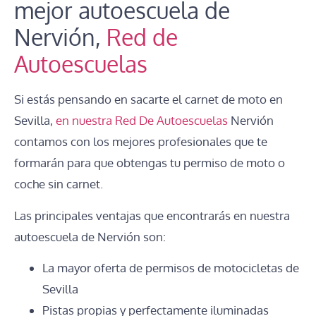
mejor autoescuela de
Nervión,
Red de
Autoescuelas
Si estás pensando en sacarte el carnet de moto en
Sevilla,
en nuestra Red De Autoescuelas
Nervión
contamos con los mejores profesionales que te
formarán para que obtengas tu permiso de moto o
coche sin carnet.
Las principales ventajas que encontrarás en nuestra
autoescuela de Nervión son:
La mayor oferta de permisos de motocicletas de
Sevilla
Pistas propias y perfectamente iluminadas