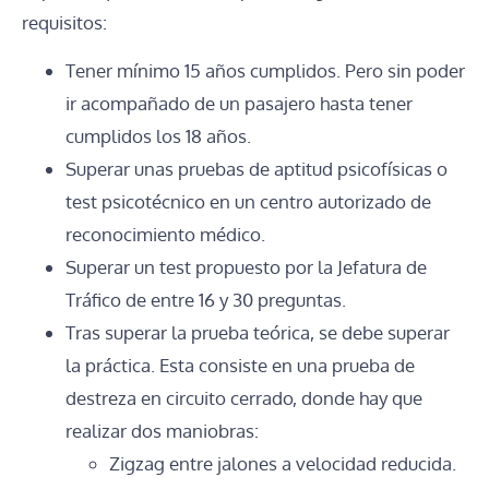
requisitos:
Tener mínimo 15 años cumplidos. Pero sin poder
ir acompañado de un pasajero hasta tener
cumplidos los 18 años.
Superar unas pruebas de aptitud psicofísicas o
test psicotécnico en un centro autorizado de
reconocimiento médico.
Superar un test propuesto por la Jefatura de
Tráfico de entre 16 y 30 preguntas.
Tras superar la prueba teórica, se debe superar
la práctica. Esta consiste en una prueba de
destreza en circuito cerrado, donde hay que
realizar dos maniobras:
Zigzag entre jalones a velocidad reducida.