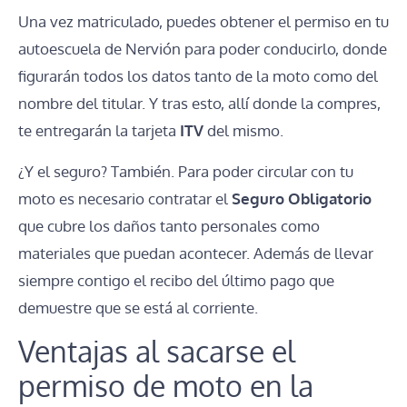
Una vez matriculado, puedes obtener el permiso en tu
autoescuela de Nervión para poder conducirlo, donde
figurarán todos los datos tanto de la moto como del
nombre del titular. Y tras esto, allí donde la compres,
te entregarán la tarjeta
ITV
del mismo.
¿Y el seguro? También. Para poder circular con tu
moto es necesario contratar el
Seguro Obligatorio
que cubre los daños tanto personales como
materiales que puedan acontecer. Además de llevar
siempre contigo el recibo del último pago que
demuestre que se está al corriente.
Ventajas al sacarse el
permiso de moto en la