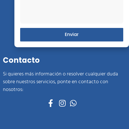
Enviar
Contacto
Si quieres más información o resolver cualquier duda
sobre nuestros servicios, ponte en contacto con
nosotros: