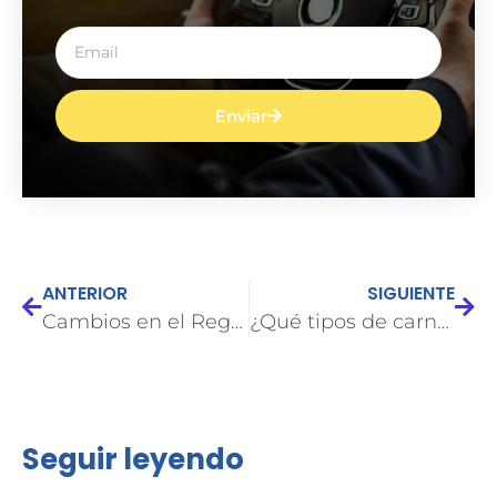
Enviar
ANTERIOR
SIGUIENTE
Cambios en el Reglamento General para proteger el medio ambiente
¿Qué tipos de carnet de moto existen en España?
Seguir leyendo